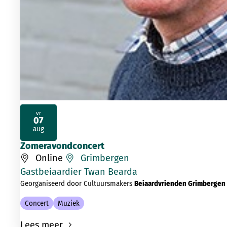
vr
07
2026
aug
Zomeravondconcert
Online
Grimbergen
Gastbeiaardier Twan Bearda
Georganiseerd door Cultuursmakers
Beiaardvrienden Grimbergen
Concert
Muziek
Lees meer