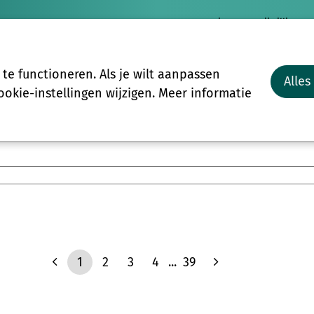
Nieuws
Vrijwilligersp
Vrijwilligers
Groepen
Meer
e functioneren. Als je wilt aanpassen
Alles
Start-to-C
okie-instellingen wijzigen. Meer informatie
1
2
3
4
...
39