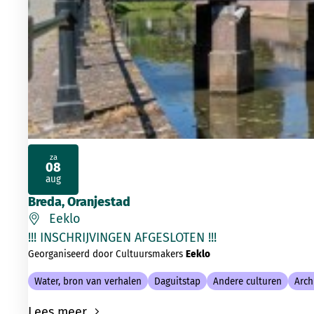
za
08
2026
aug
Breda, Oranjestad
Eeklo
!!! INSCHRIJVINGEN AFGESLOTEN !!
Georganiseerd door Cultuursmakers
Eeklo
Water, bron van verhalen
Daguitstap
Andere culturen
Arch
Lees meer