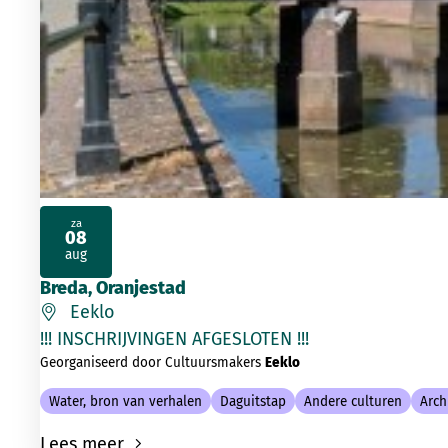
za
08
2026
aug
Breda, Oranjestad
Eeklo
!!! INSCHRIJVINGEN AFGESLOTEN !!
Georganiseerd door Cultuursmakers
Eeklo
Water, bron van verhalen
Daguitstap
Andere culturen
Arch
Lees meer