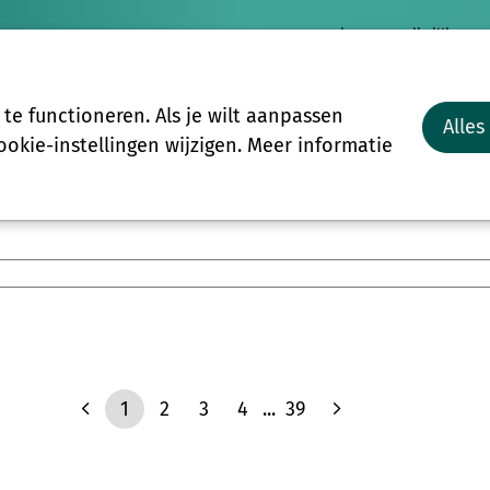
Nieuws
Vrijwilligersp
Vrijwilligers
Groepen
Meer
e functioneren. Als je wilt aanpassen
Alles
Start-to-C
okie-instellingen wijzigen. Meer informatie
1
2
3
4
...
39