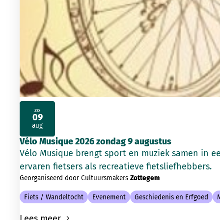
zo
09
2026
aug
Vélo Musique 2026 zondag 9 augustus
Vélo Musique brengt sport en muziek samen in e
ervaren fietsers als recreatieve fietsliefhebbers.
Georganiseerd door Cultuursmakers
Zottegem
Fiets / Wandeltocht
Evenement
Geschiedenis en Erfgoed
Lees meer