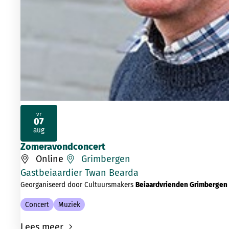
vr
07
2026
aug
Zomeravondconcert
Online
Grimbergen
Gastbeiaardier Twan Bearda
Georganiseerd door Cultuursmakers
Beiaardvrienden Grimbergen
Concert
Muziek
Lees meer