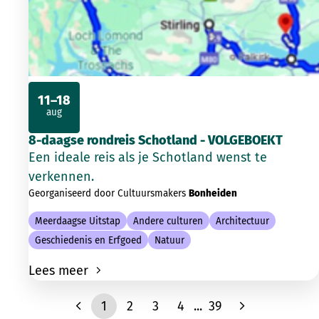
11–18
aug
2026
8-daagse rondreis Schotland - VOLGEBOEKT
Een ideale reis als je Schotland wenst te
verkennen.
Georganiseerd door Cultuursmakers
Bonheiden
Meerdaagse Uitstap
Andere culturen
Architectuur
Geschiedenis en Erfgoed
Natuur
Lees meer
1
2
3
4
...
39