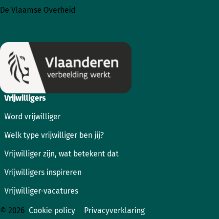
naar
naar
De Vlaamse Overheid
Instagram
Facebook
Vrijwilligers
Word vrijwilliger
Welk type vrijwilliger ben jij?
Vrijwilliger zijn, wat betekent dat
Vrijwilligers inspireren
Vrijwilliger-vacatures
© 2026
Cookie policy
Privacyverklaring