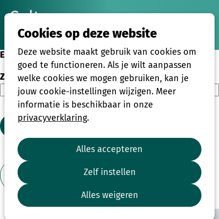
Ope
Zoeken
Cookies op deze website
men
Deze website maakt gebruik van cookies om
Eenmalige activiteiten
goed te functioneren. Als je wilt aanpassen
Zoeken
welke cookies we mogen gebruiken, kan je
jouw cookie-instellingen wijzigen. Meer
informatie is beschikbaar in onze
privacyverklaring
.
Zoeken
Alles accepteren
1
2
3
4
...
39
Zelf instellen
Toon filter
Alles weigeren