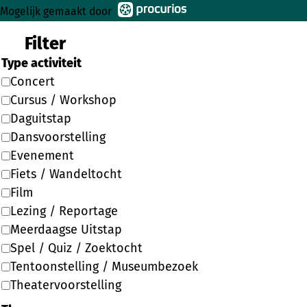
Mogelijk gemaakt door
Filter
Type activiteit
Concert
Cursus / Workshop
Daguitstap
Dansvoorstelling
Evenement
Fiets / Wandeltocht
Film
Lezing / Reportage
Meerdaagse Uitstap
Spel / Quiz / Zoektocht
Tentoonstelling / Museumbezoek
Theatervoorstelling