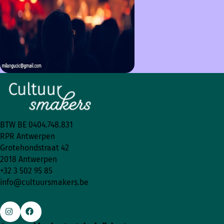
BTW BE 0404.748.831
RPR Antwerpen
Grotehondstraat 42
2018 Antwerpen
+32 3 502 95 85
info@cultuursmakers.be