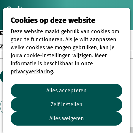
Ope
Zoeken
Cookies op deze website
men
Deze website maakt gebruik van cookies om
Eenmalige activiteiten
goed te functioneren. Als je wilt aanpassen
Zoeken
welke cookies we mogen gebruiken, kan je
jouw cookie-instellingen wijzigen. Meer
informatie is beschikbaar in onze
privacyverklaring
.
Zoeken
Alles accepteren
1
2
3
4
...
39
Zelf instellen
Toon filter
Alles weigeren