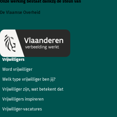
Onze werking bestaat dankzij de steun van
Ga
Ga
naar
naar
De Vlaamse Overheid
Instagram
Facebook
Vrijwilligers
Word vrijwilliger
Welk type vrijwilliger ben jij?
Vrijwilliger zijn, wat betekent dat
Vrijwilligers inspireren
Vrijwilliger-vacatures