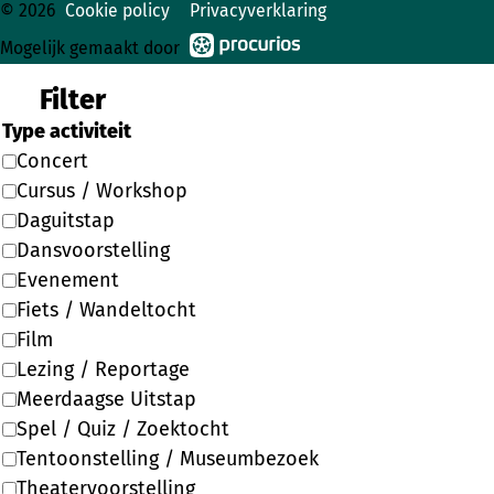
© 2026
Cookie policy
Privacyverklaring
Mogelijk gemaakt door
Filter
Type activiteit
Concert
Cursus / Workshop
Daguitstap
Dansvoorstelling
Evenement
Fiets / Wandeltocht
Film
Lezing / Reportage
Meerdaagse Uitstap
Spel / Quiz / Zoektocht
Tentoonstelling / Museumbezoek
Theatervoorstelling