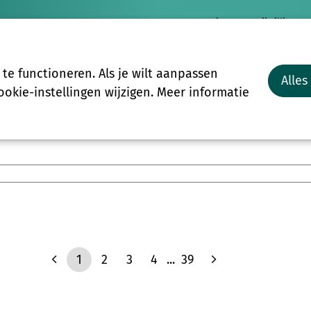
Nieuws
Vrijwilligersp
Vrijwilligers
Groepen
Meer
e functioneren. Als je wilt aanpassen
Alles
Start-to-C
okie-instellingen wijzigen. Meer informatie
1
2
3
4
...
39