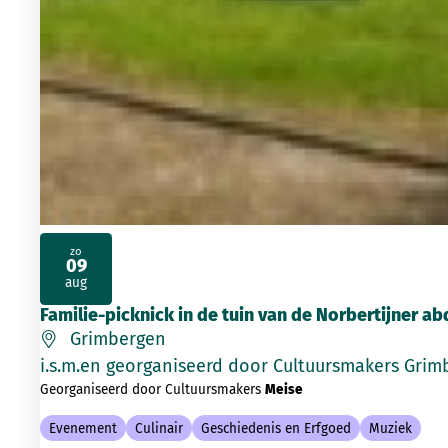
zo
09
2026
aug
Familie-picknick in de tuin van de Norbertijner a
Grimbergen
i.s.m.en georganiseerd door Cultuursmakers Grim
Georganiseerd door Cultuursmakers
Meise
Evenement
Culinair
Geschiedenis en Erfgoed
Muziek