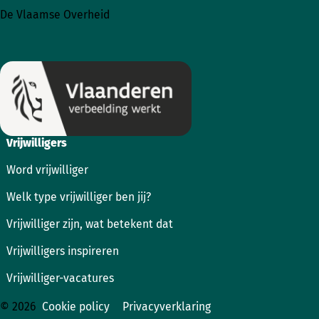
naar
naar
De Vlaamse Overheid
Instagram
Facebook
Vrijwilligers
Word vrijwilliger
Welk type vrijwilliger ben jij?
Vrijwilliger zijn, wat betekent dat
Vrijwilligers inspireren
Vrijwilliger-vacatures
© 2026
Cookie policy
Privacyverklaring