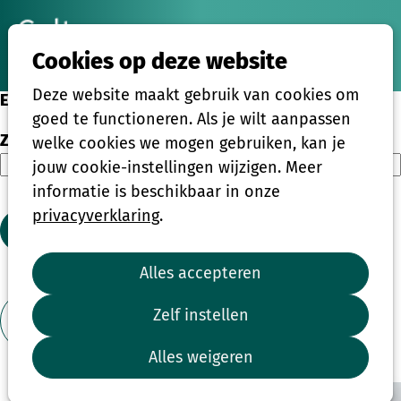
Ope
Zoeken
Cookies op deze website
men
Deze website maakt gebruik van cookies om
Eenmalige activiteiten
goed te functioneren. Als je wilt aanpassen
Zoeken
welke cookies we mogen gebruiken, kan je
jouw cookie-instellingen wijzigen. Meer
informatie is beschikbaar in onze
privacyverklaring
.
Zoeken
Alles accepteren
1
2
3
4
...
39
Zelf instellen
Toon filter
Alles weigeren