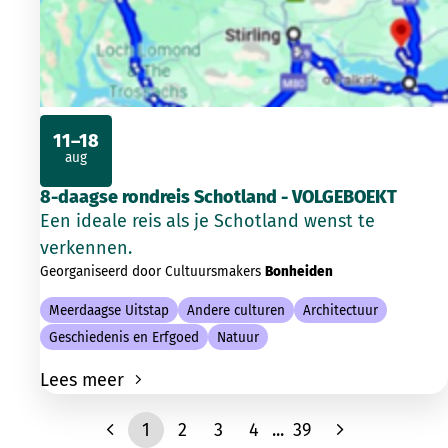
11–18
aug
2026
8-daagse rondreis Schotland - VOLGEBOEKT
Een ideale reis als je Schotland wenst te
verkennen.
Georganiseerd door Cultuursmakers
Bonheiden
Meerdaagse Uitstap
Andere culturen
Architectuur
Geschiedenis en Erfgoed
Natuur
Lees meer
1
2
3
4
...
39