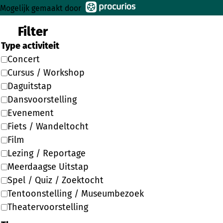
Mogelijk gemaakt door
Filter
Type activiteit
Concert
Cursus / Workshop
Daguitstap
Dansvoorstelling
Evenement
Fiets / Wandeltocht
Film
Lezing / Reportage
Meerdaagse Uitstap
Spel / Quiz / Zoektocht
Tentoonstelling / Museumbezoek
Theatervoorstelling