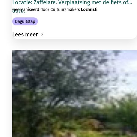
Locatie: Zaffelare. Verplaatsing met de fiets of
Georganiseerd door Cultuursmakers
Lochristi
auto.
Daguitstap
Lees meer