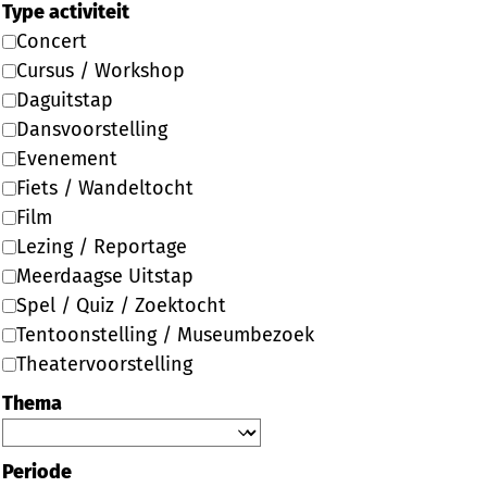
Type activiteit
Concert
Cursus / Workshop
Daguitstap
Dansvoorstelling
Evenement
Fiets / Wandeltocht
Film
Lezing / Reportage
Meerdaagse Uitstap
Spel / Quiz / Zoektocht
Tentoonstelling / Museumbezoek
Theatervoorstelling
Thema
Periode