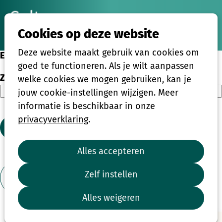
Ope
Zoeken
Cookies op deze website
men
Deze website maakt gebruik van cookies om
Eenmalige activiteiten
goed te functioneren. Als je wilt aanpassen
Zoeken
welke cookies we mogen gebruiken, kan je
jouw cookie-instellingen wijzigen. Meer
informatie is beschikbaar in onze
privacyverklaring
.
Zoeken
Alles accepteren
1
2
3
4
...
39
Zelf instellen
Toon filter
Alles weigeren