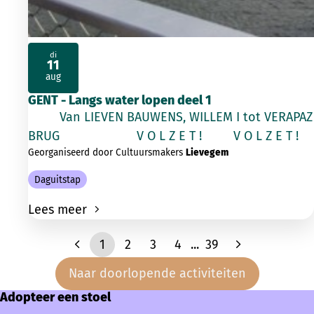
di
11
2026
aug
GENT - Langs water lopen deel 1
Van LIEVEN BAUWENS, WILLEM I tot VERAPAZ
BRUG V O L Z E T ! V O L Z E T !
Georganiseerd door Cultuursmakers
Lievegem
Daguitstap
Lees meer
1
2
3
4
...
39
Naar doorlopende activiteiten
Adopteer een stoel