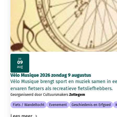
zo
09
2026
aug
Vélo Musique 2026 zondag 9 augustus
Vélo Musique brengt sport en muziek samen in e
ervaren fietsers als recreatieve fietsliefhebbers.
Georganiseerd door Cultuursmakers
Zottegem
Fiets / Wandeltocht
Evenement
Geschiedenis en Erfgoed
Lees meer