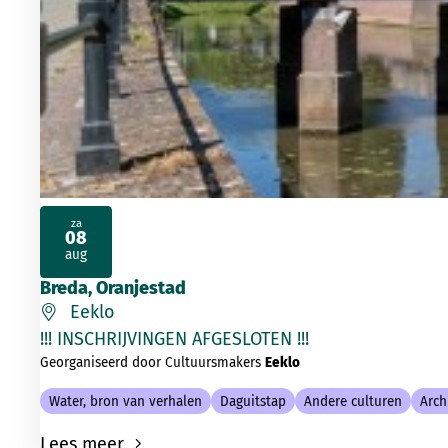
za
08
2026
aug
Breda, Oranjestad
Eeklo
!!! INSCHRIJVINGEN AFGESLOTEN !!
Georganiseerd door Cultuursmakers
Eeklo
Water, bron van verhalen
Daguitstap
Andere culturen
Arch
Lees meer