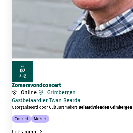
vr
07
2026
aug
Zomeravondconcert
Online
Grimbergen
Gastbeiaardier Twan Bearda
Georganiseerd door Cultuursmakers
Beiaardvrienden Grimbergen
Concert
Muziek
Lees meer