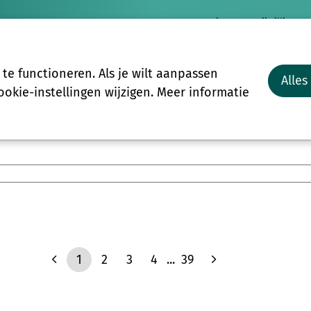
Nieuws
Vrijwilligersp
Vrijwilligers
Groepen
Meer
e functioneren. Als je wilt aanpassen
Alles
Start-to-C
okie-instellingen wijzigen. Meer informatie
1
2
3
4
...
39