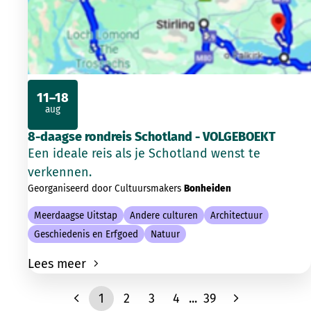
11–18
aug
2026
8-daagse rondreis Schotland - VOLGEBOEKT
Een ideale reis als je Schotland wenst te
verkennen.
Georganiseerd door Cultuursmakers
Bonheiden
Meerdaagse Uitstap
Andere culturen
Architectuur
Geschiedenis en Erfgoed
Natuur
Lees meer
1
2
3
4
...
39