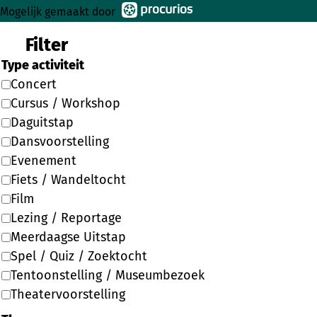
Mogelijk gemaakt door
Filter
Type activiteit
Concert
Cursus / Workshop
Daguitstap
Dansvoorstelling
Evenement
Fiets / Wandeltocht
Film
Lezing / Reportage
Meerdaagse Uitstap
Spel / Quiz / Zoektocht
Tentoonstelling / Museumbezoek
Theatervoorstelling