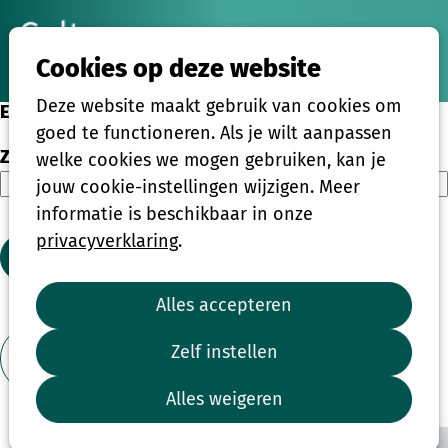
Ope
Zoeken
Cookies op deze website
men
Deze website maakt gebruik van cookies om
Eenmalige activiteiten
goed te functioneren. Als je wilt aanpassen
Zoeken
welke cookies we mogen gebruiken, kan je
jouw cookie-instellingen wijzigen. Meer
informatie is beschikbaar in onze
privacyverklaring
.
Zoeken
Alles accepteren
1
2
3
4
...
39
Zelf instellen
Toon filter
Alles weigeren