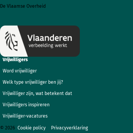
naar
naar
De Vlaamse Overheid
Instagram
Facebook
Vrijwilligers
Word vrijwilliger
Welk type vrijwilliger ben jij?
Vrijwilliger zijn, wat betekent dat
Vrijwilligers inspireren
Vrijwilliger-vacatures
© 2026
Cookie policy
Privacyverklaring