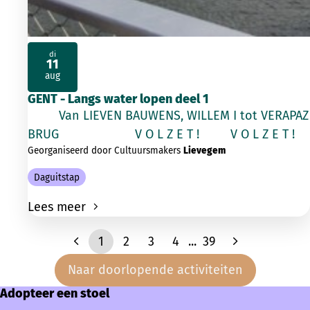
di
11
2026
aug
GENT - Langs water lopen deel 1
Van LIEVEN BAUWENS, WILLEM I tot VERAPAZ
BRUG V O L Z E T ! V O L Z E T !
Georganiseerd door Cultuursmakers
Lievegem
Daguitstap
Lees meer
1
2
3
4
...
39
Naar doorlopende activiteiten
Adopteer een stoel