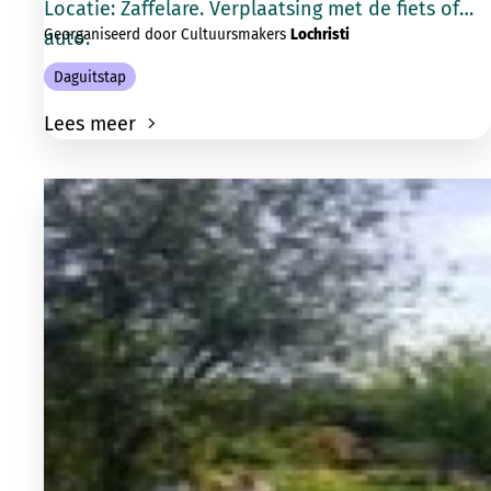
Locatie: Zaffelare. Verplaatsing met de fiets of
Georganiseerd door Cultuursmakers
Lochristi
auto.
Daguitstap
Lees meer