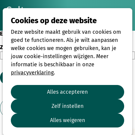
Ope
Zoeken
Cookies op deze website
men
Deze website maakt gebruik van cookies om
Eenmalige activiteiten
goed te functioneren. Als je wilt aanpassen
Zoeken
welke cookies we mogen gebruiken, kan je
jouw cookie-instellingen wijzigen. Meer
informatie is beschikbaar in onze
privacyverklaring
.
Zoeken
Alles accepteren
1
2
3
4
...
39
Zelf instellen
Toon filter
Alles weigeren