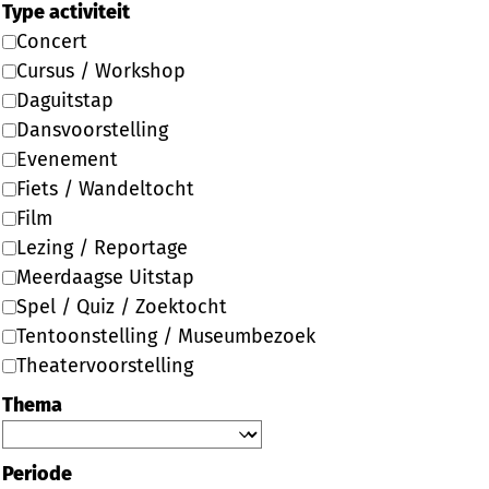
Type activiteit
Concert
Cursus / Workshop
Daguitstap
Dansvoorstelling
Evenement
Fiets / Wandeltocht
Film
Lezing / Reportage
Meerdaagse Uitstap
Spel / Quiz / Zoektocht
Tentoonstelling / Museumbezoek
Theatervoorstelling
Thema
Periode