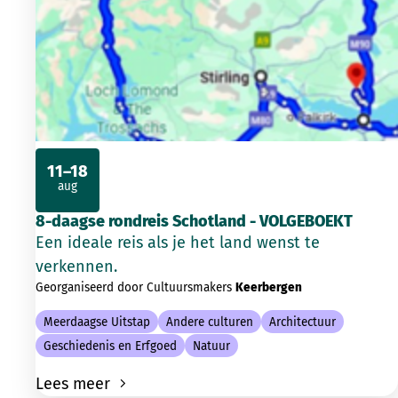
11–18
aug
2026
8-daagse rondreis Schotland - VOLGEBOEKT
Een ideale reis als je het land wenst te
verkennen.
Georganiseerd door Cultuursmakers
Keerbergen
Meerdaagse Uitstap
Andere culturen
Architectuur
Geschiedenis en Erfgoed
Natuur
Lees meer