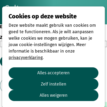
Ope
Zoeken
Cookies op deze website
men
Deze website maakt gebruik van cookies om
Eenmalige activiteiten
goed te functioneren. Als je wilt aanpassen
Zoeken
welke cookies we mogen gebruiken, kan je
jouw cookie-instellingen wijzigen. Meer
informatie is beschikbaar in onze
privacyverklaring
.
Zoeken
Alles accepteren
1
2
3
4
...
39
Zelf instellen
Toon filter
Alles weigeren