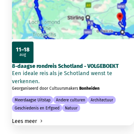
11–18
aug
2026
8-daagse rondreis Schotland - VOLGEBOEKT
Een ideale reis als je Schotland wenst te
verkennen.
Georganiseerd door Cultuursmakers
Bonheiden
Meerdaagse Uitstap
Andere culturen
Architectuur
Geschiedenis en Erfgoed
Natuur
Lees meer