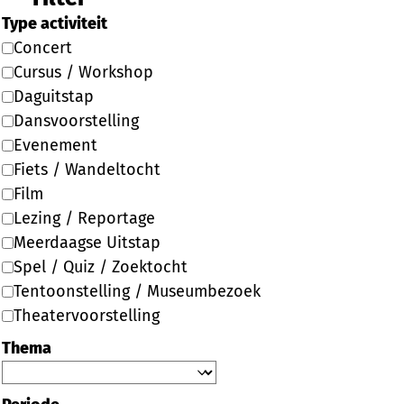
Type activiteit
Concert
Cursus / Workshop
Daguitstap
Dansvoorstelling
Evenement
Fiets / Wandeltocht
Film
Lezing / Reportage
Meerdaagse Uitstap
Spel / Quiz / Zoektocht
Tentoonstelling / Museumbezoek
Theatervoorstelling
Thema