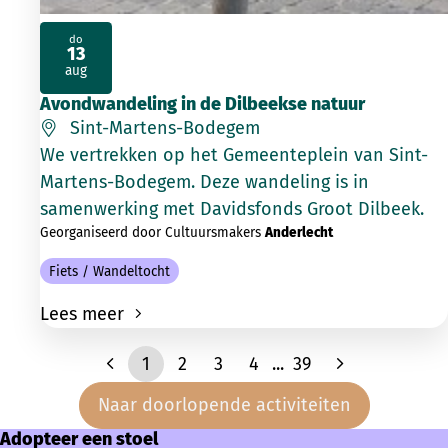
do
13
2026
aug
Avondwandeling in de Dilbeekse natuur
Sint-Martens-Bodegem
We vertrekken op het Gemeenteplein van Sint-
Martens-Bodegem. Deze wandeling is in
samenwerking met Davidsfonds Groot Dilbeek.
Georganiseerd door Cultuursmakers
Anderlecht
Fiets / Wandeltocht
Lees meer
1
2
3
4
...
39
Naar doorlopende activiteiten
Adopteer een stoel