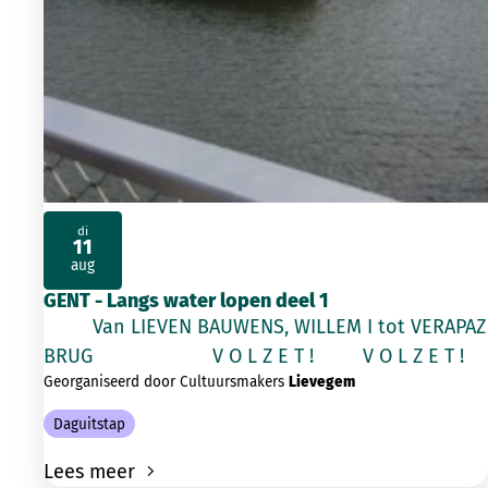
di
11
2026
aug
GENT - Langs water lopen deel 1
Van LIEVEN BAUWENS, WILLEM I tot VERAPAZ
BRUG V O L Z E T ! V O L Z E T !
Georganiseerd door Cultuursmakers
Lievegem
Daguitstap
Lees meer