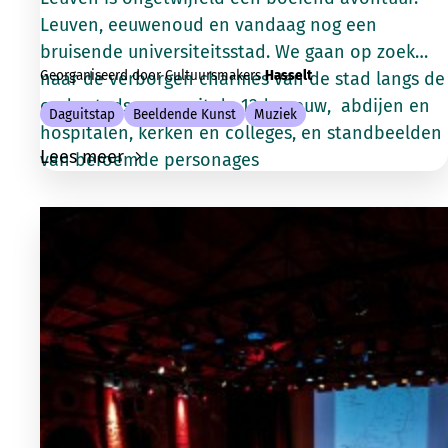
Leuven, eeuwenoud en vandaag nog een
bruisende universiteitsstad. We gaan op zoek
Georganiseerd door Cultuursmakers
Hasselt
naar de verborgen charmes van de stad langs de
oude stadsmuren uit de 12de eeuw, abdijen en
Daguitstap
Beeldende Kunst
Muziek
hospitalen, kerken en colleges, en standbeelden
Lees meer
van beroemde personages