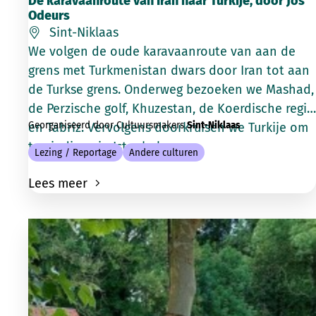
De karavaanroute van Iran naar Turkije, door Jos
Odeurs
Sint-Niklaas
We volgen de oude karavaanroute van aan de
grens met Turkmenistan dwars door Iran tot aan
de Turkse grens. Onderweg bezoeken we Mashad,
de Perzische golf, Khuzestan, de Koerdische regio
Georganiseerd door Cultuursmakers
Sint-Niklaas
en Tabriz. Vervolgens doorkruisen we Turkije om
te eindigen in Istanbul.
Lezing / Reportage
Andere culturen
Lees meer