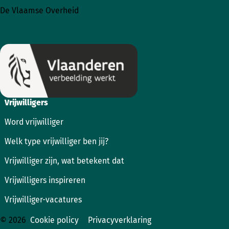
naar
naar
De Vlaamse Overheid
Instagram
Facebook
Vrijwilligers
Word vrijwilliger
Welk type vrijwilliger ben jij?
Vrijwilliger zijn, wat betekent dat
Vrijwilligers inspireren
Vrijwilliger-vacatures
© 2026
Cookie policy
Privacyverklaring