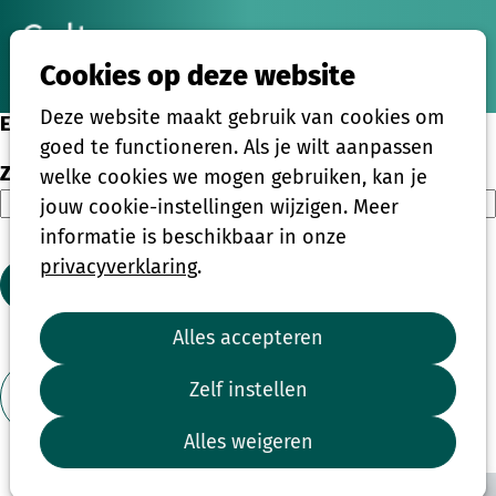
Ope
Zoeken
Cookies op deze website
men
Deze website maakt gebruik van cookies om
Eenmalige activiteiten
goed te functioneren. Als je wilt aanpassen
Zoeken
welke cookies we mogen gebruiken, kan je
jouw cookie-instellingen wijzigen. Meer
informatie is beschikbaar in onze
privacyverklaring
.
Zoeken
Alles accepteren
1
2
3
4
...
39
Zelf instellen
Toon filter
Alles weigeren