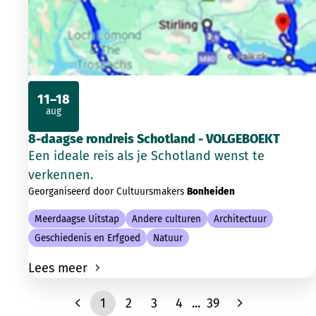
11–18
aug
2026
8-daagse rondreis Schotland - VOLGEBOEKT
Een ideale reis als je Schotland wenst te
verkennen.
Georganiseerd door Cultuursmakers
Bonheiden
Meerdaagse Uitstap
Andere culturen
Architectuur
Geschiedenis en Erfgoed
Natuur
Lees meer
1
2
3
4
...
39