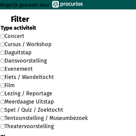
Mogelijk gemaakt door
Filter
Type activiteit
Concert
Cursus / Workshop
Daguitstap
Dansvoorstelling
Evenement
Fiets / Wandeltocht
Film
Lezing / Reportage
Meerdaagse Uitstap
Spel / Quiz / Zoektocht
Tentoonstelling / Museumbezoek
Theatervoorstelling