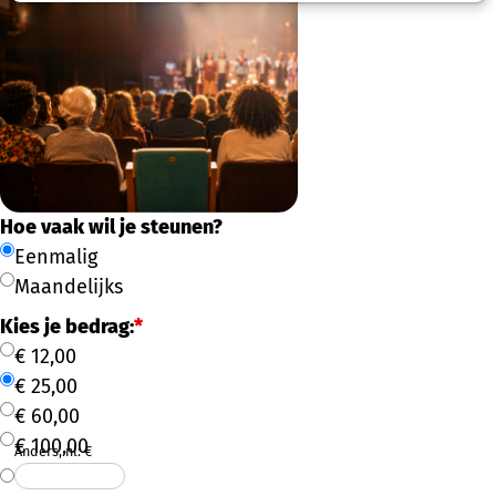
Hoe vaak wil je steunen?
Eenmalig
Maandelijks
Kies je bedrag:
*
€ 12,00
€ 25,00
€ 60,00
€ 100,00
Anders, nl: €