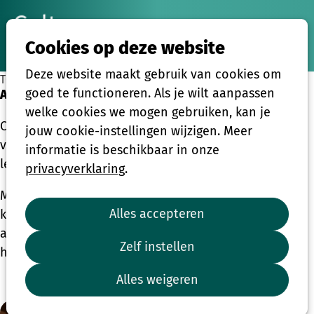
Ope
Zoeken
Cookies op deze website
men
Deze website maakt gebruik van cookies om
TOEGANG TOT CULTUUR
goed te functioneren. Als je wilt aanpassen
Adopteer een stoel
welke cookies we mogen gebruiken, kan je
Cultuur samen beleven is niet voor iedereen
jouw cookie-instellingen wijzigen. Meer
vanzelfsprekend. Voor wie met een beperkt budget
informatie is beschikbaar in onze
leeft, kan een ticket één drempel te veel zijn.
privacyverklaring
.
Met jouw gift maak je mee mogelijk dat iemand met
Alles accepteren
kansentarief via UiTPAS kan deelnemen aan een
activiteit van Cultuursmakers, en zelf kiest wat bij
Zelf instellen
hem of haar past.
Alles weigeren