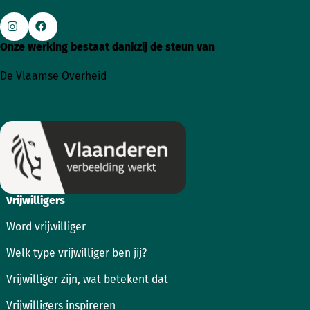
Onze werking bestaat dankzij de steun van
Ga
Ga
naar
naar
De Vlaamse Overheid
Instagram
Facebook
Vrijwilligers
Word vrijwilliger
Welk type vrijwilliger ben jij?
Vrijwilliger zijn, wat betekent dat
Vrijwilligers inspireren