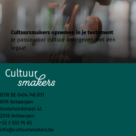
Cultuursmakers opnemen in je testament
Je passie voor cultuur doorgeven met een
legaat
BTW BE 0404.748.831
RPR Antwerpen
Grotehondstraat 42
2018 Antwerpen
+32 3 502 95 85
info@cultuursmakers.be