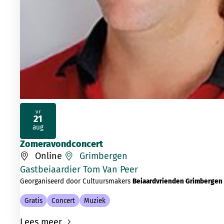
vr
21
2026
aug
Zomeravondconcert
Online
Grimbergen
Gastbeiaardier Tom Van Peer
Georganiseerd door Cultuursmakers
Beiaardvrienden Grimbergen
Gratis
Concert
Muziek
Lees meer