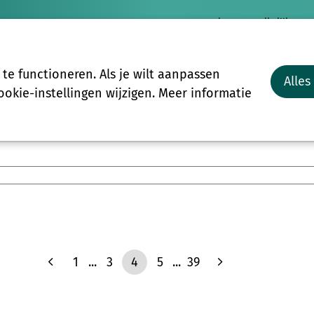
Nieuws
Vrijwilligersp
Vrijwilligers
Groepen
Meer
e functioneren. Als je wilt aanpassen
Alles
Start-to-C
okie-instellingen wijzigen. Meer informatie
1
...
3
4
5
...
39