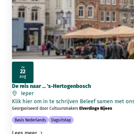
za
22
2026
aug
De reis naar ... 's-Hertogenbosch
Ieper
Klik hier om in te schrijve
Georganiseerd door Cultuursmakers
Elverdinge Bijeen
Basis Nederlands
Daguitstap
Lees meer