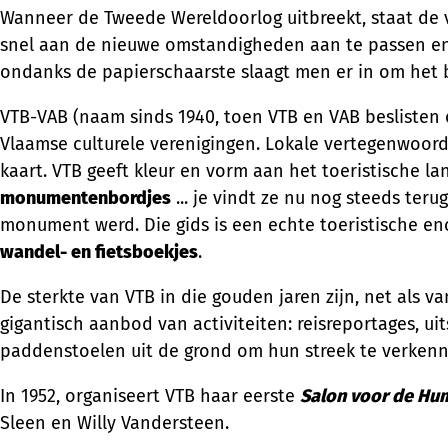
Wanneer de Tweede Wereldoorlog uitbreekt, staat de ve
snel aan de nieuwe omstandigheden aan te passen en
ondanks de papierschaarste slaagt men er in om het b
VTB-VAB (naam sinds 1940, toen VTB en VAB beslisten
Vlaamse culturele verenigingen. Lokale vertegenwoordi
kaart. VTB geeft kleur en vorm aan het toeristische 
monumentenbordjes
... je vindt ze nu nog steeds teru
monument werd. Die gids is een echte toeristische e
wandel- en fietsboekjes
.
De sterkte van VTB in die gouden jaren zijn, net als v
gigantisch aanbod van activiteiten: reisreportages, ui
paddenstoelen uit de grond om hun streek te verkenn
In 1952, organiseert VTB haar eerste
Salon voor de Hu
Sleen en Willy Vandersteen.