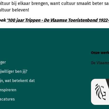
ultuur bij elkaar brengen, want cultuur smaakt beter
ultuur beleven!
boek
'100 jaar Trippen - De Vlaamse Toeristenbond 1922-
Onze werk
iger
De Vlaams
jwilliger ben jij?
zijn, wat betekent dat
 inspireren
vacatures