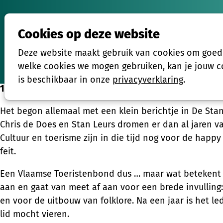
Cookies op deze website
Activiteiten
Deze website maakt gebruik van cookies om goed t
Home
welke cookies we mogen gebruiken, kan je jouw co
is beschikbaar in onze
privacyverklaring
.
1922: oprichting Vlaamse Toeristenbond
Het begon allemaal met een klein berichtje in De Sta
Chris de Does en Stan Leurs dromen er dan al jaren v
Cultuur en toerisme zijn in die tijd nog voor de happy
feit.
Een Vlaamse Toeristenbond dus … maar wat betekent to
aan en gaat van meet af aan voor een brede invulling
en voor de uitbouw van folklore. Na een jaar is het l
lid mocht vieren.