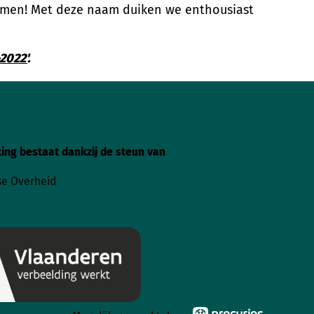
 samen! Met deze naam duiken we enthousiast
2022'
.
ing bestaat dankzij de steun van
e Overheid