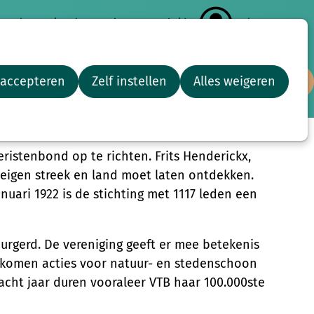
ortaal
Wat is Cultuursmakers?
Word Lid
Inloggen
Zoe
 accepteren
Zelf instellen
Alles weigeren
ultuur
Blijf op de hoogte
Adopteer een stoel
ristenbond op te richten. Frits Henderickx,
 eigen streek en land moet laten ontdekken.
nuari 1922 is de stichting met 1117 leden een
rgerd. De vereniging geeft er mee betekenis
r komen acties voor natuur- en stedenschoon
 acht jaar duren vooraleer VTB haar 100.000ste