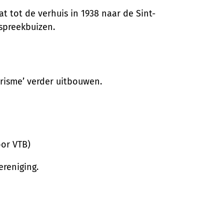
t tot de verhuis in 1938 naar de Sint-
 spreekbuizen.
erisme’ verder uitbouwen.
oor VTB)
reniging.