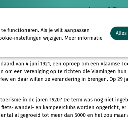
Nieuws
Vrijwilligersp
Vrijwilligers
Groepen
Meer
e functioneren. Als je wilt aanpassen
Alles
Start-to-C
okie-instellingen wijzigen. Meer informatie
ndaard van 4 juni 1921, een oproep om een Vlaamse Toe
an om een vereniging op te richten die Vlamingen hun
 few en daar willen ze verandering in brengen. Op 29 ja
erisme in de jaren 1920? De term was nog niet ingebu
: fiets- wandel- en kampeerclubs worden opgericht, e
edental al gegroeid tot meer dan 5000 en het zou maar