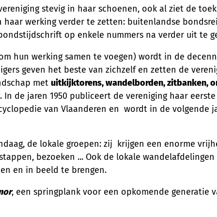
reniging stevig in haar schoenen, ook al ziet de toek
 haar werking verder te zetten: buitenlandse bondsr
ondstijdschrift op enkele nummers na verder uit te g
 om hun werking samen te voegen) wordt in de decenni
gers geven het beste van zichzelf en zetten de vereni
landschap met
uitkijktorens, wandelborden, zitbanken, or
g. In de jaren 1950 publiceert de vereniging haar eerst
ncyclopedie van Vlaanderen en wordt in de volgende 
andaag, de lokale groepen: zij krijgen een enorme vrij
tstappen, bezoeken ... Ook de lokale wandelafdelingen 
en en in beeld te brengen.
mor
, een springplank voor een opkomende generatie van