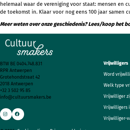
helemaal waar de vereniging voor staat: mensen en c
de toekomst in. Klaar voor nog eens 100 jaar samen c
Meer weten over onze geschiedenis? Lees/koop het 
Vrijwilligers
BTW BE 0404.748.831
RPR Antwerpen
Word vrijwill
Grotehondstraat 42
2018 Antwerpen
Welk type vri
+32 3 502 95 85
Vrijwilliger 
info@cultuursmakers.be
Vrijwilligers
Vrijwilliger-
Ga
Ga
naar
naar