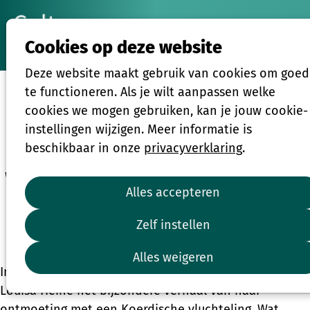
Ope
Zoeken
Cookies op deze website
men
Deze website maakt gebruik van cookies om goed
Louisa Heine schrijft boek over haar bijzondere
ontmoeting met een Koerdische dichter
te functioneren. Als je wilt aanpassen welke
cookies we mogen gebruiken, kan je jouw cookie-
instellingen wijzigen. Meer informatie is
Sharyar, verhaal van een vreemde vogel
beschikbaar in onze
privacyverklaring
.
Wat begon als een poging om zijn leed te verlichten,
Alles accepteren
groeide uit tot een intense vriendschap die beiden
voorgoed veranderde.
Zelf instellen
6 november 2025 om 15:29
Alles weigeren
In het boek 'Sharyar', deelt kunstenares en filantroop
Louisa Heine het bijzondere verhaal van haar
ontmoeting met een Koerdische vluchteling. Wat