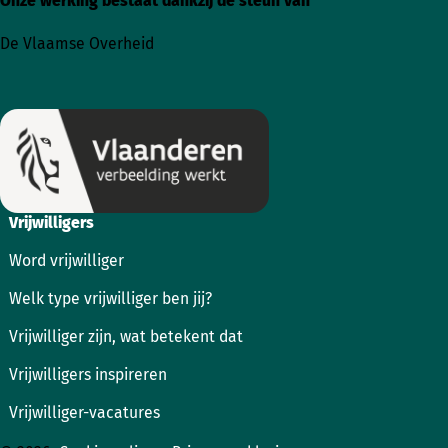
Onze werking bestaat dankzij de steun van
Ga
Ga
naar
naar
De Vlaamse Overheid
Instagram
Facebook
Vrijwilligers
Word vrijwilliger
Welk type vrijwilliger ben jij?
Vrijwilliger zijn, wat betekent dat
Vrijwilligers inspireren
Vrijwilliger-vacatures