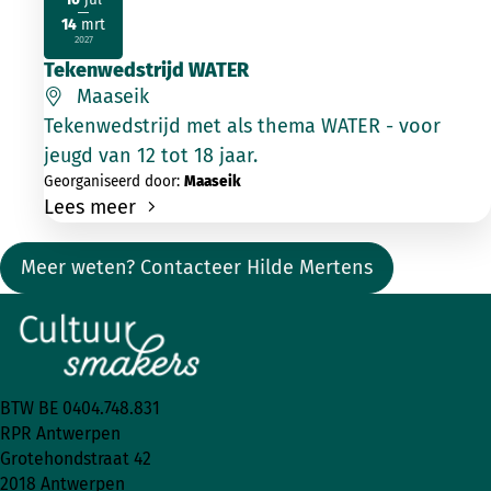
14
mrt
2026
2027
Tekenwedstrijd WATER
Maaseik
Tekenwedstrijd met als thema WATER - voor
jeugd van 12 tot 18 jaar.
Georganiseerd door:
Maaseik
Lees meer
Meer weten? Contacteer Hilde Mertens
BTW BE 0404.748.831
RPR Antwerpen
Grotehondstraat 42
2018 Antwerpen