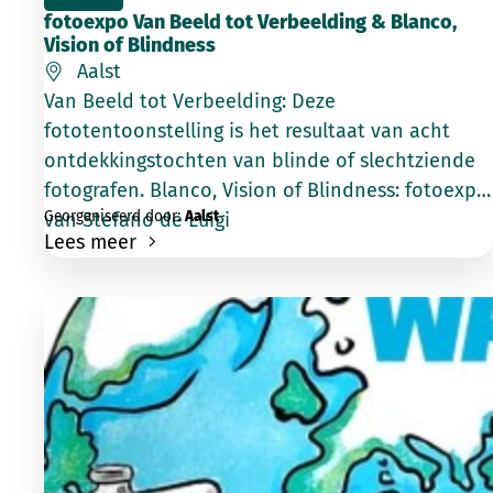
fotoexpo Van Beeld tot Verbeelding & Blanco,
Vision of Blindness
Aalst
Van Beeld tot Verbeelding: Deze
fototentoonstelling is het resultaat van acht
ontdekkingstochten van blinde of slechtziende
fotografen. Blanco, Vision of Blindness: fotoexpo
Georganiseerd door:
Aalst
van Stefano de Luigi
Lees meer