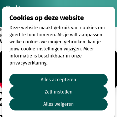
Ope
Zoeken
Cookies op deze website
men
Deze website maakt gebruik van cookies om
EEN VERHAAL VAN MOGELIJKHEDEN IN PLAATS VAN
goed te functioneren. Als je wilt aanpassen
BEPERKINGEN
Van Beeld tot Verbeelding
welke cookies we mogen gebruiken, kan je
jouw cookie-instellingen wijzigen. Meer
informatie is beschikbaar in onze
privacyverklaring
.
Alles accepteren
Zelf instellen
'Van Beeld tot Verbeelding': het indrukwekkende
resultaat van acht ontdekkingstochten van blinde of
Alles weigeren
slechtziende fotografen
1. Van Beeld tot Verbeelding – Een unieke expo met