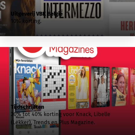
Uitgeverij VBK België
10% korting.
Tijdschrijften
20% tot 40% korting voor Knack, Libelle
(Lekker), Trends en Plus Magazine.