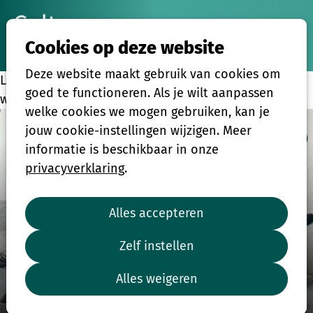
Ope
Zoeken
Cookies op deze website
men
Deze website maakt gebruik van cookies om
Leden van Cultuursmakers ontvangen korting in de
goed te functioneren. Als je wilt aanpassen
webshop van onze partners 'lees &luister':
welke cookies we mogen gebruiken, kan je
jouw cookie-instellingen wijzigen. Meer
informatie is beschikbaar in onze
privacyverklaring
.
Alles accepteren
Zelf instellen
Uitgeverij Lannoo
Alles weigeren
10% korting.