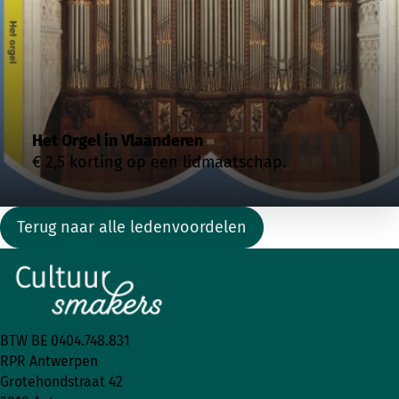
Het Orgel in Vlaanderen
€ 2,5 korting op een lidmaatschap.
Terug naar alle ledenvoordelen
BTW BE 0404.748.831
RPR Antwerpen
Grotehondstraat 42