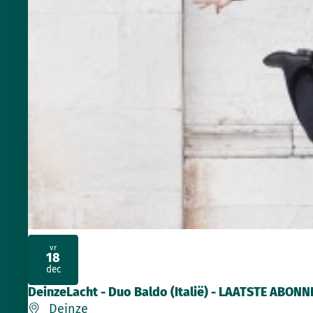
vr
18
2026
dec
DeinzeLacht - Duo Baldo (Italië) - LAATSTE ABO
Deinze