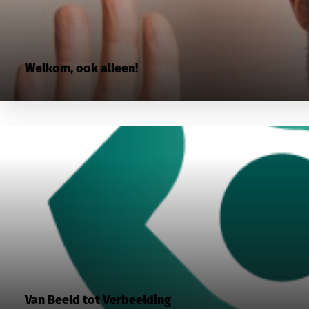
Welkom, ook alleen!
Van Beeld tot Verbeelding