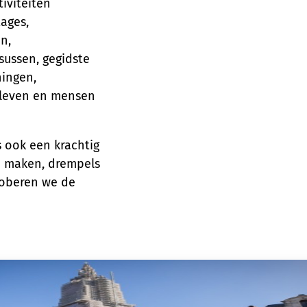
tiviteiten
tages,
n,
ussen, gegidste
ningen,
eleven en mensen
s ook een krachtig
e maken, drempels
roberen we de