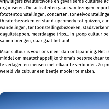
vrijwilligers kwaliteitsvolle en gevarieerde culturele ac
organiseren. Die activiteiten gaan van lezingen, repor
fototentoonstellingen, concerten, toneelvoorstellinge
theaterbezoeken en stand-upcomedy tot quizzen, curs
wandelingen, tentoonstellingsbezoeken, stadsverken
daguitstappen, meerdaagse trips… In groep cultuur b
samen brengen, daar gaat het om!
Maar cultuur is voor ons meer dan ontspanning. Het i
middel om maatschappelijke thema’s bespreekbaar t
te verlagen en mensen met elkaar te verbinden. Zo p
wereld via cultuur een beetje mooier te maken.