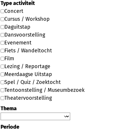
Type activiteit
Concert
Cursus / Workshop
Daguitstap
Dansvoorstelling
Evenement
Fiets / Wandeltocht
Film
Lezing / Reportage
Meerdaagse Uitstap
Spel / Quiz / Zoektocht
Tentoonstelling / Museumbezoek
Theatervoorstelling
Thema
Periode