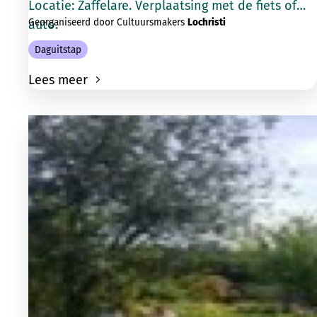
Locatie: Zaffelare. Verplaatsing met de fiets of
Georganiseerd door Cultuursmakers
Lochristi
auto.
Daguitstap
Lees meer