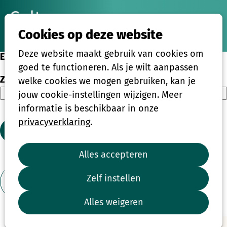
Ope
Zoeken
Cookies op deze website
men
Deze website maakt gebruik van cookies om
Eenmalige activiteiten
goed te functioneren. Als je wilt aanpassen
Zoeken
welke cookies we mogen gebruiken, kan je
jouw cookie-instellingen wijzigen. Meer
informatie is beschikbaar in onze
privacyverklaring
.
Zoeken
Alles accepteren
1
2
3
4
...
39
Zelf instellen
Toon filter
Alles weigeren