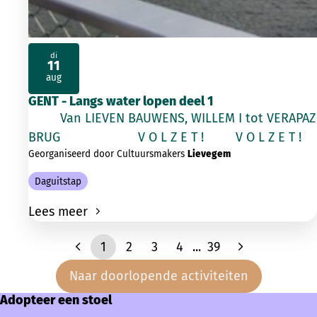
di
11
2026
aug
GENT - Langs water lopen deel 1
Van LIEVEN BAUWENS, WILLEM I tot VERAPAZ
BRUG V O L Z E T ! V O L Z E T !
Georganiseerd door Cultuursmakers
Lievegem
Daguitstap
Lees meer
1
2
3
4
...
39
Naar doorlopende activiteiten
Adopteer een stoel