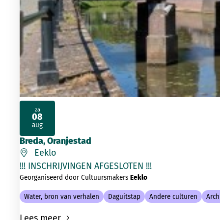
za
08
2026
aug
Breda, Oranjestad
Eeklo
!!! INSCHRIJVINGEN AFGESLOTEN !!
Georganiseerd door Cultuursmakers
Eeklo
Water, bron van verhalen
Daguitstap
Andere culturen
Arch
Lees meer