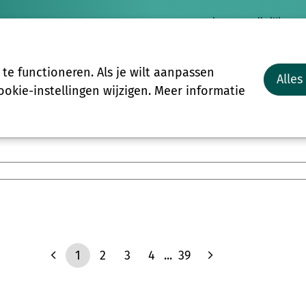
Nieuws
Vrijwilligersp
Vrijwilligers
Groepen
Meer
e functioneren. Als je wilt aanpassen
Alles
Start-to-C
okie-instellingen wijzigen. Meer informatie
1
2
3
4
...
39