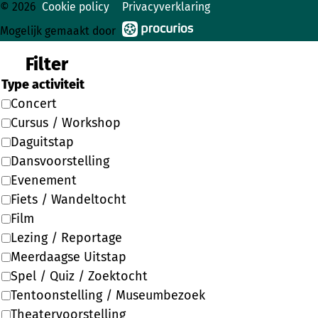
© 2026
Cookie policy
Privacyverklaring
Mogelijk gemaakt door
Filter
Type activiteit
Concert
Cursus / Workshop
Daguitstap
Dansvoorstelling
Evenement
Fiets / Wandeltocht
Film
Lezing / Reportage
Meerdaagse Uitstap
Spel / Quiz / Zoektocht
Tentoonstelling / Museumbezoek
Theatervoorstelling