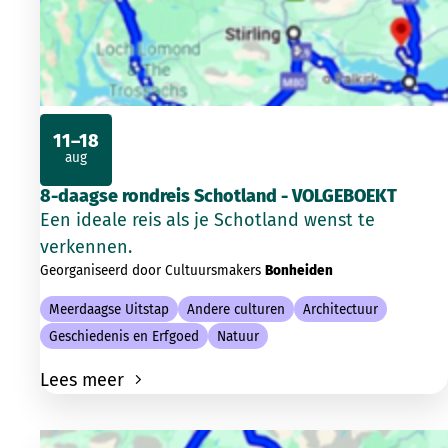
11–18
aug
2026
8-daagse rondreis Schotland - VOLGEBOEKT
Een ideale reis als je Schotland wenst te
verkennen.
Georganiseerd door Cultuursmakers
Bonheiden
Meerdaagse Uitstap
Andere culturen
Architectuur
Geschiedenis en Erfgoed
Natuur
Lees meer