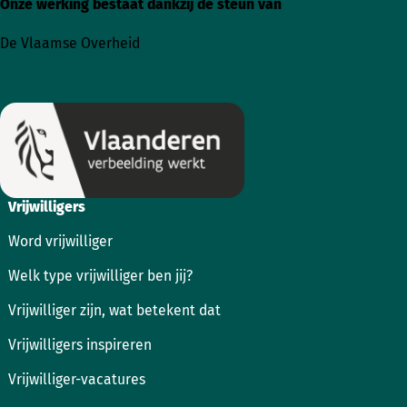
Onze werking bestaat dankzij de steun van
Ga
Ga
naar
naar
De Vlaamse Overheid
Instagram
Facebook
Vrijwilligers
Word vrijwilliger
Welk type vrijwilliger ben jij?
Vrijwilliger zijn, wat betekent dat
Vrijwilligers inspireren
Vrijwilliger-vacatures