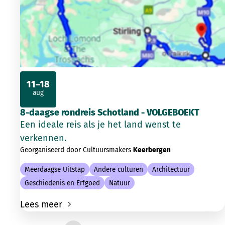
11–18
aug
2026
8-daagse rondreis Schotland - VOLGEBOEKT
Een ideale reis als je het land wenst te
verkennen.
Georganiseerd door Cultuursmakers
Keerbergen
Meerdaagse Uitstap
Andere culturen
Architectuur
Geschiedenis en Erfgoed
Natuur
Lees meer