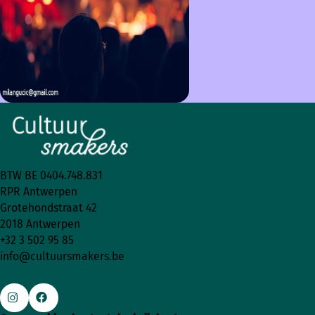
BTW BE 0404.748.831
RPR Antwerpen
Grotehondstraat 42
2018 Antwerpen
+32 3 502 95 85
info@cultuursmakers.be