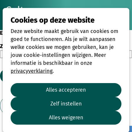
Ope
Zoeken
Cookies op deze website
men
Deze website maakt gebruik van cookies om
Eenmalige activiteiten
goed te functioneren. Als je wilt aanpassen
Zoeken
welke cookies we mogen gebruiken, kan je
jouw cookie-instellingen wijzigen. Meer
informatie is beschikbaar in onze
privacyverklaring
.
Zoeken
Alles accepteren
1
2
3
4
...
39
Zelf instellen
Toon filter
Alles weigeren