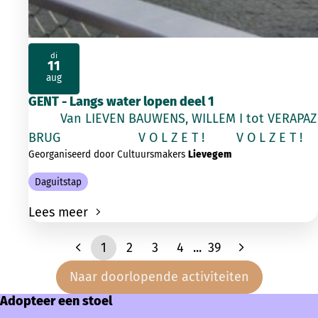
di
11
2026
aug
GENT - Langs water lopen deel 1
Van LIEVEN BAUWENS, WILLEM I tot VERAPAZ
BRUG V O L Z E T ! V O L Z E T !
Georganiseerd door Cultuursmakers
Lievegem
Daguitstap
Lees meer
1
2
3
4
...
39
Naar doorlopende activiteiten
Adopteer een stoel