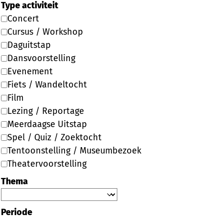
Type activiteit
Concert
Cursus / Workshop
Daguitstap
Dansvoorstelling
Evenement
Fiets / Wandeltocht
Film
Lezing / Reportage
Meerdaagse Uitstap
Spel / Quiz / Zoektocht
Tentoonstelling / Museumbezoek
Theatervoorstelling
Thema
Periode