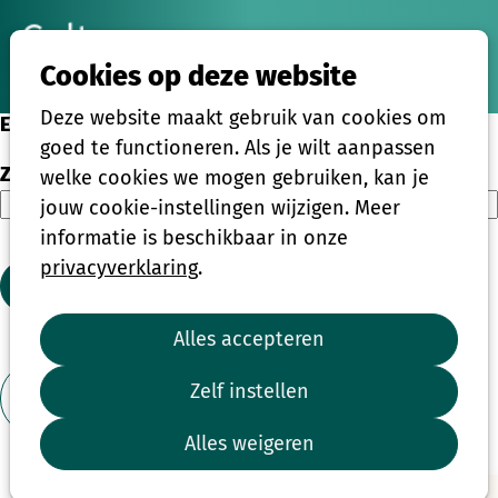
Ope
Zoeken
Cookies op deze website
men
Deze website maakt gebruik van cookies om
Eenmalige activiteiten
goed te functioneren. Als je wilt aanpassen
Zoeken
welke cookies we mogen gebruiken, kan je
jouw cookie-instellingen wijzigen. Meer
informatie is beschikbaar in onze
privacyverklaring
.
Zoeken
Alles accepteren
1
2
3
4
...
39
Zelf instellen
Toon filter
Alles weigeren