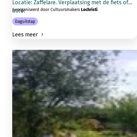
Locatie: Zaffelare. Verplaatsing met de fiets of
Georganiseerd door Cultuursmakers
Lochristi
auto.
Daguitstap
Lees meer