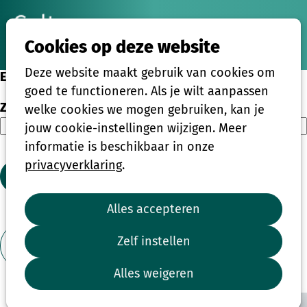
Ope
Zoeken
Cookies op deze website
men
Deze website maakt gebruik van cookies om
Eenmalige activiteiten
goed te functioneren. Als je wilt aanpassen
Zoeken
welke cookies we mogen gebruiken, kan je
jouw cookie-instellingen wijzigen. Meer
informatie is beschikbaar in onze
privacyverklaring
.
Zoeken
Alles accepteren
1
2
3
4
...
39
Zelf instellen
Toon filter
Alles weigeren