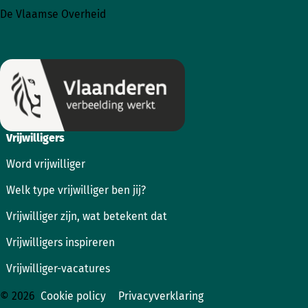
naar
naar
De Vlaamse Overheid
Instagram
Facebook
Vrijwilligers
Word vrijwilliger
Welk type vrijwilliger ben jij?
Vrijwilliger zijn, wat betekent dat
Vrijwilligers inspireren
Vrijwilliger-vacatures
© 2026
Cookie policy
Privacyverklaring