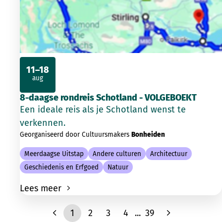
11–18
aug
2026
8-daagse rondreis Schotland - VOLGEBOEKT
Een ideale reis als je Schotland wenst te
verkennen.
Georganiseerd door Cultuursmakers
Bonheiden
Meerdaagse Uitstap
Andere culturen
Architectuur
Geschiedenis en Erfgoed
Natuur
Lees meer
1
2
3
4
...
39