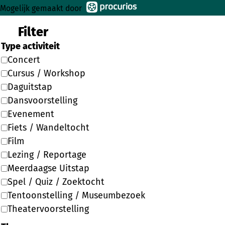
Mogelijk gemaakt door
Filter
Type activiteit
Concert
Cursus / Workshop
Daguitstap
Dansvoorstelling
Evenement
Fiets / Wandeltocht
Film
Lezing / Reportage
Meerdaagse Uitstap
Spel / Quiz / Zoektocht
Tentoonstelling / Museumbezoek
Theatervoorstelling