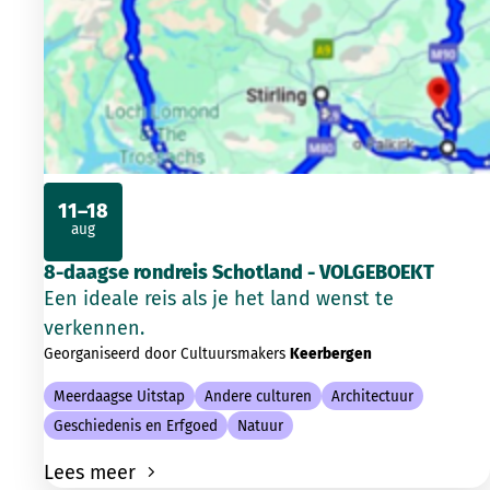
11–18
aug
2026
8-daagse rondreis Schotland - VOLGEBOEKT
Een ideale reis als je het land wenst te
verkennen.
Georganiseerd door Cultuursmakers
Keerbergen
Meerdaagse Uitstap
Andere culturen
Architectuur
Geschiedenis en Erfgoed
Natuur
Lees meer