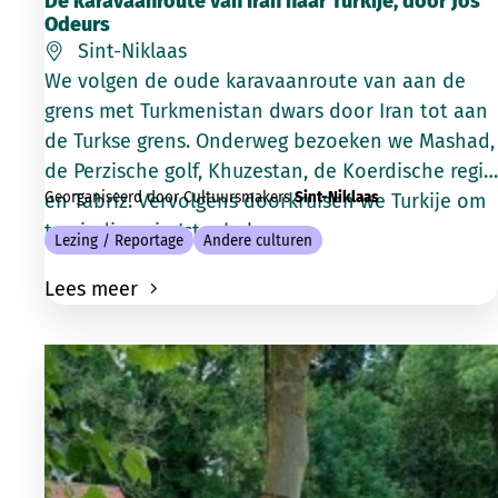
De karavaanroute van Iran naar Turkije, door Jos
Odeurs
Sint-Niklaas
We volgen de oude karavaanroute van aan de
grens met Turkmenistan dwars door Iran tot aan
de Turkse grens. Onderweg bezoeken we Mashad,
de Perzische golf, Khuzestan, de Koerdische regio
Georganiseerd door Cultuursmakers
Sint-Niklaas
en Tabriz. Vervolgens doorkruisen we Turkije om
te eindigen in Istanbul.
Lezing / Reportage
Andere culturen
Lees meer