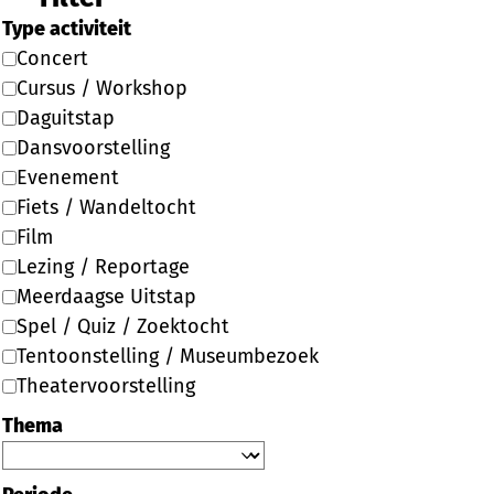
Type activiteit
Concert
Cursus / Workshop
Daguitstap
Dansvoorstelling
Evenement
Fiets / Wandeltocht
Film
Lezing / Reportage
Meerdaagse Uitstap
Spel / Quiz / Zoektocht
Tentoonstelling / Museumbezoek
Theatervoorstelling
Thema