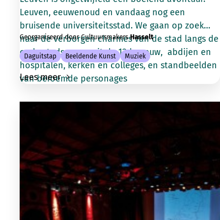
Leuven, eeuwenoud en vandaag nog een
bruisende universiteitsstad. We gaan op zoek
Georganiseerd door Cultuursmakers
Hasselt
naar de verborgen charmes van de stad langs de
oude stadsmuren uit de 12de eeuw, abdijen en
Daguitstap
Beeldende Kunst
Muziek
hospitalen, kerken en colleges, en standbeelden
Lees meer
van beroemde personages