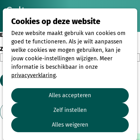
Ope
Zoeken
Cookies op deze website
men
Deze website maakt gebruik van cookies om
Eenmalige activiteiten
goed te functioneren. Als je wilt aanpassen
Zoeken
welke cookies we mogen gebruiken, kan je
jouw cookie-instellingen wijzigen. Meer
informatie is beschikbaar in onze
privacyverklaring
.
Zoeken
Alles accepteren
1
2
3
4
...
39
Zelf instellen
Toon filter
Alles weigeren