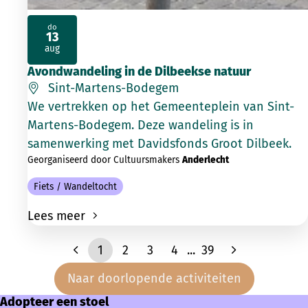
do
13
2026
aug
Avondwandeling in de Dilbeekse natuur
Sint-Martens-Bodegem
We vertrekken op het Gemeenteplein van Sint-
Martens-Bodegem. Deze wandeling is in
samenwerking met Davidsfonds Groot Dilbeek.
Georganiseerd door Cultuursmakers
Anderlecht
Fiets / Wandeltocht
Lees meer
1
2
3
4
...
39
Naar doorlopende activiteiten
Adopteer een stoel