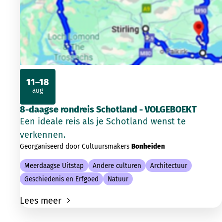
11–18
aug
2026
8-daagse rondreis Schotland - VOLGEBOEKT
Een ideale reis als je Schotland wenst te
verkennen.
Georganiseerd door Cultuursmakers
Bonheiden
Meerdaagse Uitstap
Andere culturen
Architectuur
Geschiedenis en Erfgoed
Natuur
Lees meer