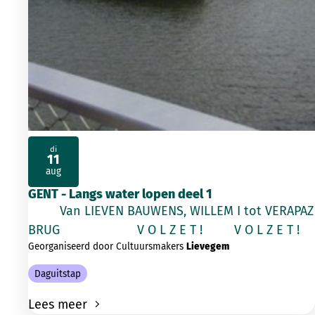
di
11
2026
aug
GENT - Langs water lopen deel 1
Van LIEVEN BAUWENS, WILLEM I tot VERAPAZ
BRUG V O L Z E T ! V O L Z E T !
Georganiseerd door Cultuursmakers
Lievegem
Daguitstap
Lees meer