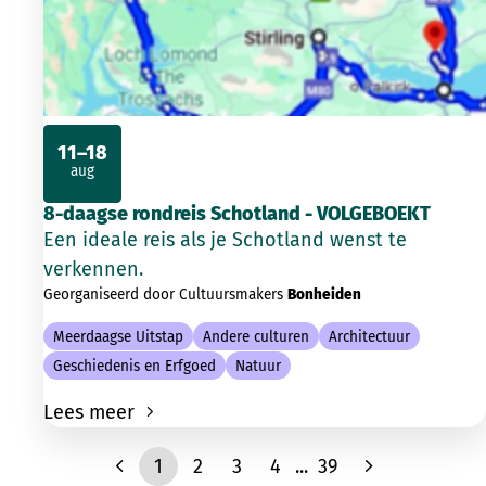
11–18
aug
2026
8-daagse rondreis Schotland - VOLGEBOEKT
Een ideale reis als je Schotland wenst te
verkennen.
Georganiseerd door Cultuursmakers
Bonheiden
Meerdaagse Uitstap
Andere culturen
Architectuur
Geschiedenis en Erfgoed
Natuur
Lees meer
1
2
3
4
...
39