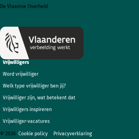
naar
naar
De Vlaamse Overheid
Instagram
Facebook
Vrijwilligers
Word vrijwilliger
Welk type vrijwilliger ben jij?
Vrijwilliger zijn, wat betekent dat
Vrijwilligers inspireren
Vrijwilliger-vacatures
© 2026
Cookie policy
Privacyverklaring