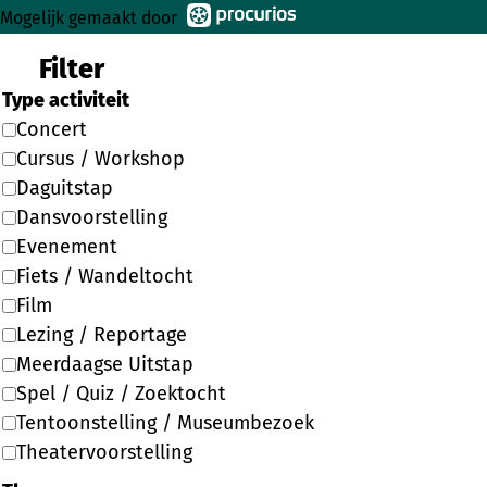
Mogelijk gemaakt door
Filter
Type activiteit
Concert
Cursus / Workshop
Daguitstap
Dansvoorstelling
Evenement
Fiets / Wandeltocht
Film
Lezing / Reportage
Meerdaagse Uitstap
Spel / Quiz / Zoektocht
Tentoonstelling / Museumbezoek
Theatervoorstelling