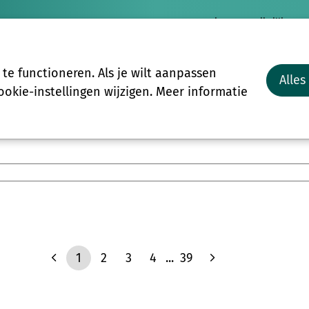
Nieuws
Vrijwilligersp
Vrijwilligers
Groepen
Meer
e functioneren. Als je wilt aanpassen
Alles
Start-to-C
okie-instellingen wijzigen. Meer informatie
1
2
3
4
...
39