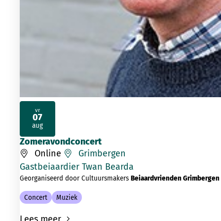
vr
07
2026
aug
Zomeravondconcert
Online
Grimbergen
Gastbeiaardier Twan Bearda
Georganiseerd door Cultuursmakers
Beiaardvrienden Grimbergen
Concert
Muziek
Lees meer