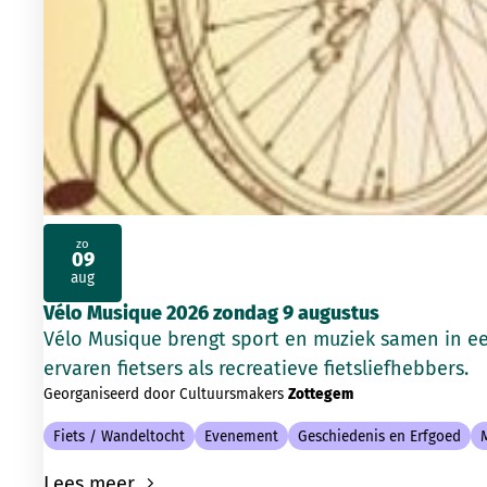
zo
09
2026
aug
Vélo Musique 2026 zondag 9 augustus
Vélo Musique brengt sport en muziek samen in e
ervaren fietsers als recreatieve fietsliefhebbers.
Georganiseerd door Cultuursmakers
Zottegem
Fiets / Wandeltocht
Evenement
Geschiedenis en Erfgoed
Lees meer