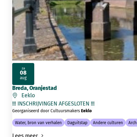
za
08
2026
aug
Breda, Oranjestad
Eeklo
!!! INSCHRIJVINGEN AFGESLOTEN !!
Georganiseerd door Cultuursmakers
Eeklo
Water, bron van verhalen
Daguitstap
Andere culturen
Arch
Lees meer