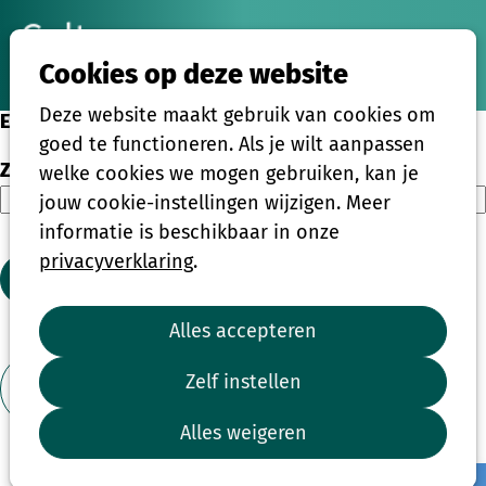
Ope
Zoeken
Cookies op deze website
men
Deze website maakt gebruik van cookies om
Eenmalige activiteiten
goed te functioneren. Als je wilt aanpassen
Zoeken
welke cookies we mogen gebruiken, kan je
jouw cookie-instellingen wijzigen. Meer
informatie is beschikbaar in onze
privacyverklaring
.
Zoeken
Alles accepteren
1
2
3
4
...
39
Zelf instellen
Toon filter
Alles weigeren