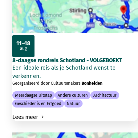
11–18
aug
2026
8-daagse rondreis Schotland - VOLGEBOEKT
Een ideale reis als je Schotland wenst te
verkennen.
Georganiseerd door Cultuursmakers
Bonheiden
Meerdaagse Uitstap
Andere culturen
Architectuur
Geschiedenis en Erfgoed
Natuur
Lees meer