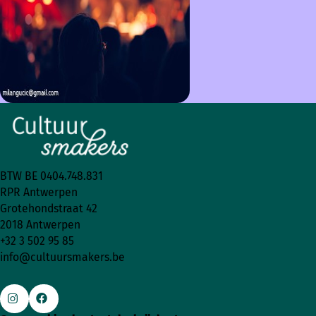
BTW BE 0404.748.831
RPR Antwerpen
Grotehondstraat 42
2018 Antwerpen
+32 3 502 95 85
info@cultuursmakers.be