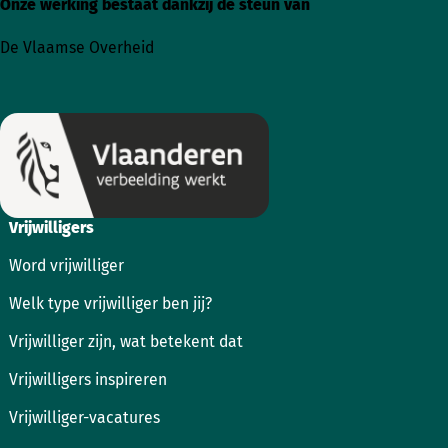
Onze werking bestaat dankzij de steun van
Ga
Ga
naar
naar
De Vlaamse Overheid
Instagram
Facebook
Vrijwilligers
Word vrijwilliger
Welk type vrijwilliger ben jij?
Vrijwilliger zijn, wat betekent dat
Vrijwilligers inspireren
Vrijwilliger-vacatures