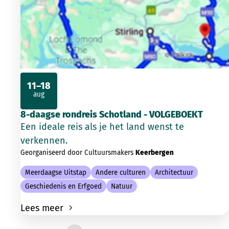
11–18
aug
2026
8-daagse rondreis Schotland - VOLGEBOEKT
Een ideale reis als je het land wenst te
verkennen.
Georganiseerd door Cultuursmakers
Keerbergen
Meerdaagse Uitstap
Andere culturen
Architectuur
Geschiedenis en Erfgoed
Natuur
Lees meer