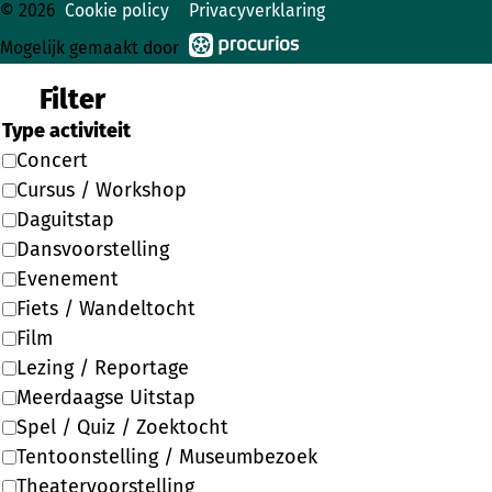
© 2026
Cookie policy
Privacyverklaring
Mogelijk gemaakt door
Filter
Type activiteit
Concert
Cursus / Workshop
Daguitstap
Dansvoorstelling
Evenement
Fiets / Wandeltocht
Film
Lezing / Reportage
Meerdaagse Uitstap
Spel / Quiz / Zoektocht
Tentoonstelling / Museumbezoek
Theatervoorstelling