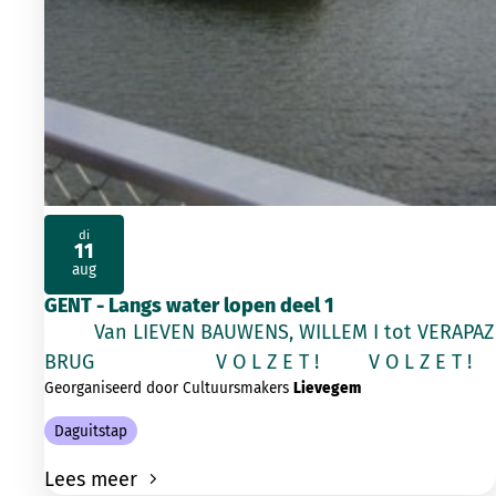
di
11
2026
aug
GENT - Langs water lopen deel 1
Van LIEVEN BAUWENS, WILLEM I tot VERAPAZ
BRUG V O L Z E T ! V O L Z E T !
Georganiseerd door Cultuursmakers
Lievegem
Daguitstap
Lees meer