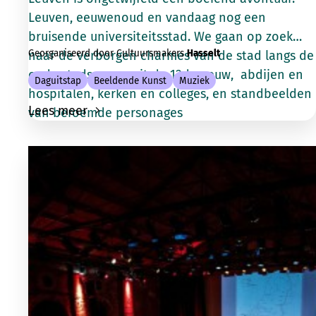
Leuven, eeuwenoud en vandaag nog een
bruisende universiteitsstad. We gaan op zoek
Georganiseerd door Cultuursmakers
Hasselt
naar de verborgen charmes van de stad langs de
oude stadsmuren uit de 12de eeuw, abdijen en
Daguitstap
Beeldende Kunst
Muziek
hospitalen, kerken en colleges, en standbeelden
Lees meer
van beroemde personages