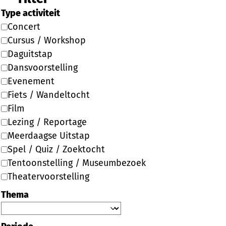
Type activiteit
Concert
Cursus / Workshop
Daguitstap
Dansvoorstelling
Evenement
Fiets / Wandeltocht
Film
Lezing / Reportage
Meerdaagse Uitstap
Spel / Quiz / Zoektocht
Tentoonstelling / Museumbezoek
Theatervoorstelling
Thema