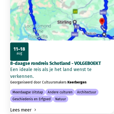
11–18
aug
2026
8-daagse rondreis Schotland - VOLGEBOEKT
Een ideale reis als je het land wenst te
verkennen.
Georganiseerd door Cultuursmakers
Keerbergen
Meerdaagse Uitstap
Andere culturen
Architectuur
Geschiedenis en Erfgoed
Natuur
Lees meer