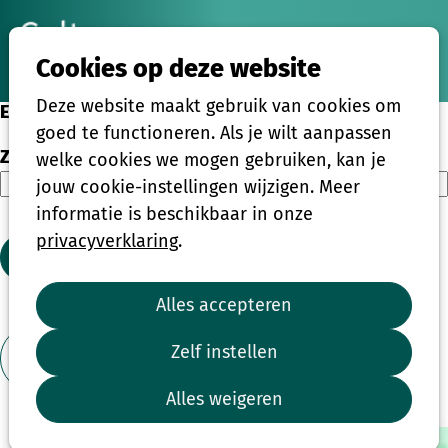
Ope
Zoeken
Cookies op deze website
men
Deze website maakt gebruik van cookies om
Eenmalige activiteiten
goed te functioneren. Als je wilt aanpassen
Zoeken
welke cookies we mogen gebruiken, kan je
jouw cookie-instellingen wijzigen. Meer
informatie is beschikbaar in onze
privacyverklaring
.
Zoeken
Alles accepteren
1
2
3
4
...
39
Zelf instellen
Toon filter
Alles weigeren