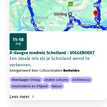
11–18
aug
2026
8-daagse rondreis Schotland - VOLGEBOEKT
Een ideale reis als je Schotland wenst te
verkennen.
Georganiseerd door Cultuursmakers
Bonheiden
Meerdaagse Uitstap
Andere culturen
Architectuur
Geschiedenis en Erfgoed
Natuur
Lees meer