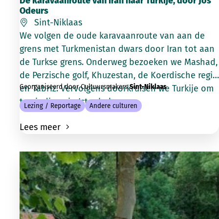
De karavaanroute van Iran naar Turkije, door Jos
Odeurs
Sint-Niklaas
We volgen de oude karavaanroute van aan de
grens met Turkmenistan dwars door Iran tot aan
de Turkse grens. Onderweg bezoeken we Mashad,
de Perzische golf, Khuzestan, de Koerdische regio
Georganiseerd door Cultuursmakers
Sint-Niklaas
en Tabriz. Vervolgens doorkruisen we Turkije om
te eindigen in Istanbul.
Lezing / Reportage
Andere culturen
Lees meer