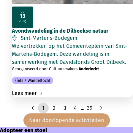
do
13
2026
aug
Avondwandeling in de Dilbeekse natuur
Sint-Martens-Bodegem
We vertrekken op het Gemeenteplein van Sint-
Martens-Bodegem. Deze wandeling is in
samenwerking met Davidsfonds Groot Dilbeek.
Georganiseerd door Cultuursmakers
Anderlecht
Fiets / Wandeltocht
Lees meer
1
2
3
4
...
39
Naar doorlopende activiteiten
Adopteer een stoel