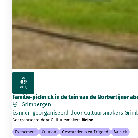
zo
09
2026
aug
Familie-picknick in de tuin van de Norbertijner a
Grimbergen
i.s.m.en georganiseerd door Cultuursmakers Grim
Georganiseerd door Cultuursmakers
Meise
Evenement
Culinair
Geschiedenis en Erfgoed
Muziek