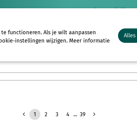
Nieuws
Vrijwilligersp
Vrijwilligers
Groepen
Meer
e functioneren. Als je wilt aanpassen
Alles
Start-to-C
okie-instellingen wijzigen. Meer informatie
1
2
3
4
...
39