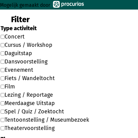
Mogelijk gemaakt door
Filter
Type activiteit
Concert
Cursus / Workshop
Daguitstap
Dansvoorstelling
Evenement
Fiets / Wandeltocht
Film
Lezing / Reportage
Meerdaagse Uitstap
Spel / Quiz / Zoektocht
Tentoonstelling / Museumbezoek
Theatervoorstelling