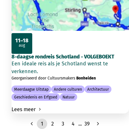
11–18
aug
2026
8-daagse rondreis Schotland - VOLGEBOEKT
Een ideale reis als je Schotland wenst te
verkennen.
Georganiseerd door Cultuursmakers
Bonheiden
Meerdaagse Uitstap
Andere culturen
Architectuur
Geschiedenis en Erfgoed
Natuur
Lees meer
1
2
3
4
...
39