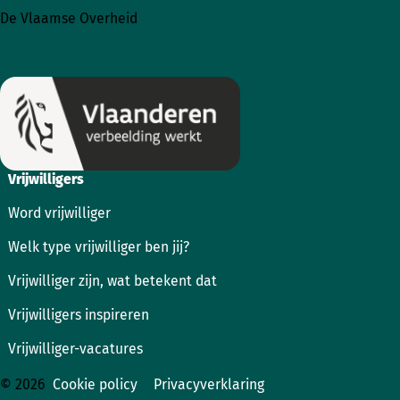
naar
naar
De Vlaamse Overheid
Instagram
Facebook
Vrijwilligers
Word vrijwilliger
Welk type vrijwilliger ben jij?
Vrijwilliger zijn, wat betekent dat
Vrijwilligers inspireren
Vrijwilliger-vacatures
© 2026
Cookie policy
Privacyverklaring