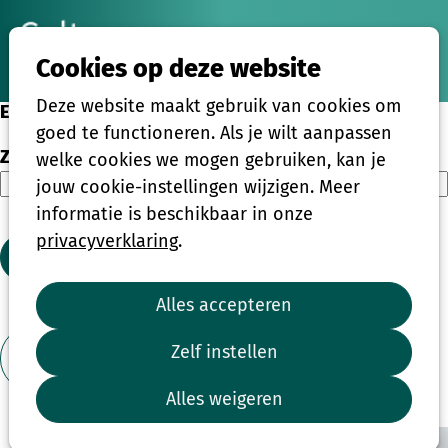
Ope
Zoeken
Cookies op deze website
men
Deze website maakt gebruik van cookies om
Eenmalige activiteiten
goed te functioneren. Als je wilt aanpassen
Zoeken
welke cookies we mogen gebruiken, kan je
jouw cookie-instellingen wijzigen. Meer
informatie is beschikbaar in onze
privacyverklaring
.
Zoeken
Alles accepteren
1
2
3
4
...
39
Zelf instellen
Toon filter
Alles weigeren