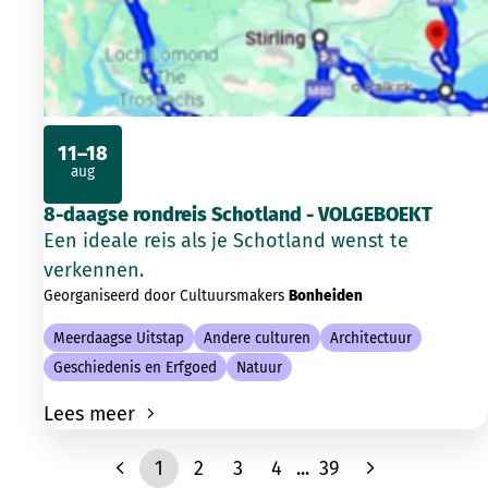
11–18
aug
2026
8-daagse rondreis Schotland - VOLGEBOEKT
Een ideale reis als je Schotland wenst te
verkennen.
Georganiseerd door Cultuursmakers
Bonheiden
Meerdaagse Uitstap
Andere culturen
Architectuur
Geschiedenis en Erfgoed
Natuur
Lees meer
1
2
3
4
...
39