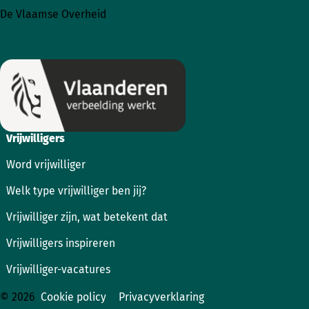
naar
naar
De Vlaamse Overheid
Instagram
Facebook
Vrijwilligers
Word vrijwilliger
Welk type vrijwilliger ben jij?
Vrijwilliger zijn, wat betekent dat
Vrijwilligers inspireren
Vrijwilliger-vacatures
© 2026
Cookie policy
Privacyverklaring