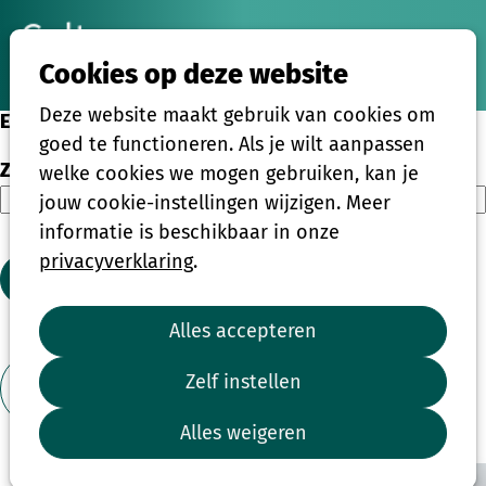
Ope
Zoeken
Cookies op deze website
men
Deze website maakt gebruik van cookies om
Eenmalige activiteiten
goed te functioneren. Als je wilt aanpassen
Zoeken
welke cookies we mogen gebruiken, kan je
jouw cookie-instellingen wijzigen. Meer
informatie is beschikbaar in onze
privacyverklaring
.
Zoeken
Alles accepteren
1
2
3
4
...
39
Zelf instellen
Toon filter
Alles weigeren