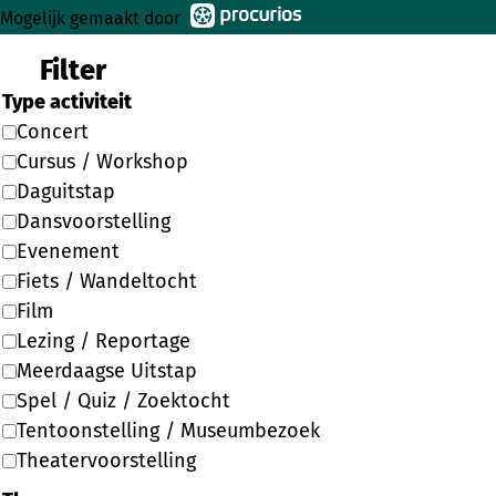
Mogelijk gemaakt door
Filter
Type activiteit
Concert
Cursus / Workshop
Daguitstap
Dansvoorstelling
Evenement
Fiets / Wandeltocht
Film
Lezing / Reportage
Meerdaagse Uitstap
Spel / Quiz / Zoektocht
Tentoonstelling / Museumbezoek
Theatervoorstelling