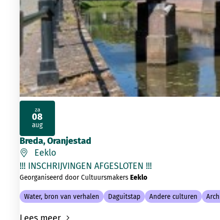
za
08
2026
aug
Breda, Oranjestad
Eeklo
!!! INSCHRIJVINGEN AFGESLOTEN !!
Georganiseerd door Cultuursmakers
Eeklo
Water, bron van verhalen
Daguitstap
Andere culturen
Arch
Lees meer