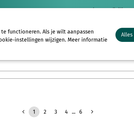
Nieuws
Vrijwilligersp
Vrijwilligers
Groepen
Meer
e functioneren. Als je wilt aanpassen
Alles
Start-to-C
okie-instellingen wijzigen. Meer informatie
1
2
3
4
...
6