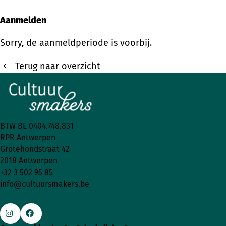
Aanmelden
Sorry, de aanmeldperiode is voorbij.
Terug naar overzicht
BTW BE 0404.748.831
RPR Antwerpen
Grotehondstraat 42
2018 Antwerpen
+32 3 502 95 85
info@cultuursmakers.be