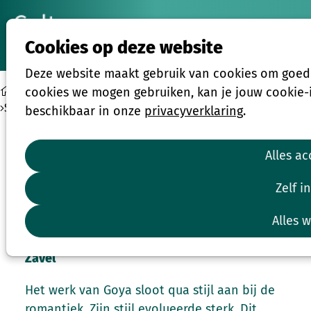
Ope
Zoeken
Cookies op deze website
men
Deze website maakt gebruik van cookies om goed t
Nieuws
cookies we mogen gebruiken, kan je jouw cookie-in
Sprekers bij VOLZET: Goya in Bozar Brussel + wandeling Zavel
beschikbaar in onze
privacyverklaring
.
Alles a
za
29
nov
Zelf i
2025
Alles 
11:00
Bozar
VOLZET: Goya in Bozar Brussel + wandeling
Zavel
Het werk van Goya sloot qua stijl aan bij de
romantiek. Zijn stijl evolueerde sterk. Dit