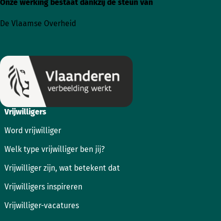
Onze werking bestaat dankzij de steun van
Ga
Ga
naar
naar
De Vlaamse Overheid
Instagram
Facebook
Vrijwilligers
Word vrijwilliger
Welk type vrijwilliger ben jij?
Vrijwilliger zijn, wat betekent dat
Vrijwilligers inspireren
Vrijwilliger-vacatures