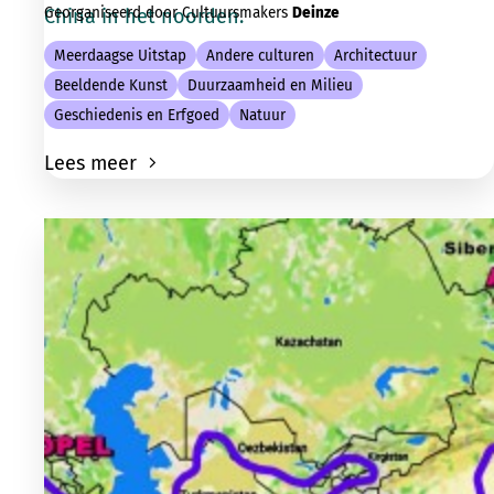
Georganiseerd door Cultuursmakers
Deinze
China in het noorden.
Meerdaagse Uitstap
Andere culturen
Architectuur
Beeldende Kunst
Duurzaamheid en Milieu
Geschiedenis en Erfgoed
Natuur
Lees meer