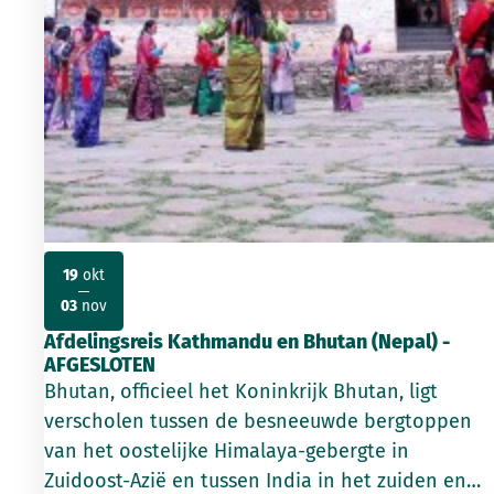
19
okt
2026
2026
03
nov
Afdelingsreis Kathmandu en Bhutan (Nepal) -
AFGESLOTEN
Bhutan, officieel het Koninkrijk Bhutan, ligt
verscholen tussen de besneeuwde bergtoppen
van het oostelijke Himalaya-gebergte in
Zuidoost-Azië en tussen India in het zuiden en