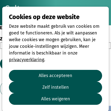
Ope
Zoeken
Cookies op deze website
men
Deze website maakt gebruik van cookies om
Eenmalige activiteiten
goed te functioneren. Als je wilt aanpassen
Zoeken
welke cookies we mogen gebruiken, kan je
jouw cookie-instellingen wijzigen. Meer
informatie is beschikbaar in onze
privacyverklaring
.
Zoeken
Alles accepteren
1
2
3
4
Zelf instellen
Toon filter
Alles weigeren