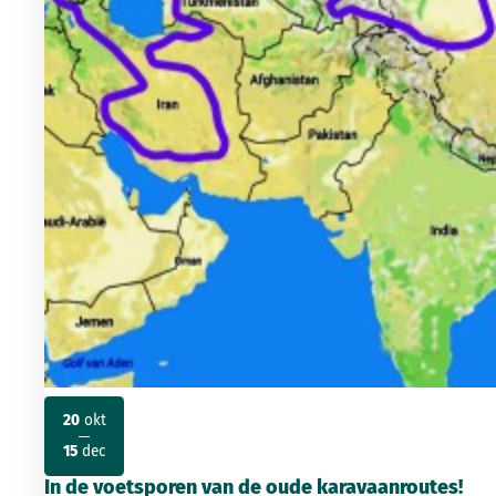
20
okt
2026
2026
15
dec
In de voetsporen van de oude karavaanroutes!