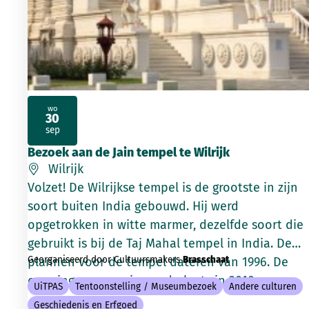
wo
30
2026
sep
Bezoek aan de Jain tempel te Wilrijk
Wilrijk
Volzet! De Wilrijkse tempel is de grootste in zijn
soort buiten India gebouwd. Hij werd
opgetrokken in witte marmer, dezelfde soort die
gebruikt is bij de Taj Mahal tempel in India. De
Georganiseerd door Cultuursmakers
Brasschaat
plannen voor de tempel dateren van 1996. De
openingsceremonie vond plaats in 2010.
UiTPAS
Tentoonstelling / Museumbezoek
Andere culturen
Geschiedenis en Erfgoed