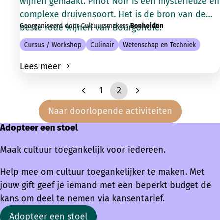
wijnen gemaakt. Pinot Noir is een mysterieuze en
complexe druivensoort. Het is de bron van de
Georganiseerd door Cultuursmakers
Bonheiden
beste rode wijnen van Bourgondië.
Cursus / Workshop
Culinair
Wetenschap en Techniek
Lees meer
1
2
Naar doorlopende activiteiten
Adopteer een stoel
Maak cultuur toegankelijk voor iedereen.
Help mee om cultuur toegankelijker te maken. Met
jouw gift geef je iemand met een beperkt budget de
kans om deel te nemen via kansentarief.
Adopteer een stoel