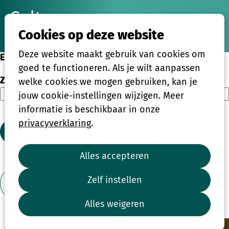
Ope
Zoeken
Cookies op deze website
men
Deze website maakt gebruik van cookies om
Eenmalige activiteiten
goed te functioneren. Als je wilt aanpassen
Zoeken
welke cookies we mogen gebruiken, kan je
jouw cookie-instellingen wijzigen. Meer
informatie is beschikbaar in onze
privacyverklaring
.
Zoeken
Alles accepteren
1
2
Zelf instellen
Toon filter
Alles weigeren