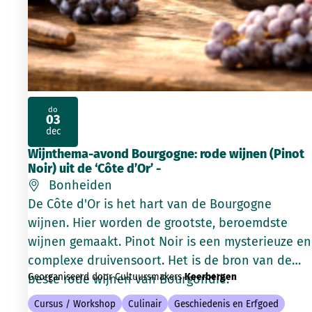
do
03
2026
dec
Wijnthema-avond Bourgogne: rode wijnen (Pinot
Noir) uit de ‘Côte d’Or’ -
Bonheiden
De Côte d'Or is het hart van de Bourgogne
wijnen. Hier worden de grootste, beroemdste
wijnen gemaakt. Pinot Noir is een mysterieuze en
complexe druivensoort. Het is de bron van de
Georganiseerd door Cultuursmakers
Keerbergen
beste rode wijnen van Bourgondië.
Cursus / Workshop
Culinair
Geschiedenis en Erfgoed